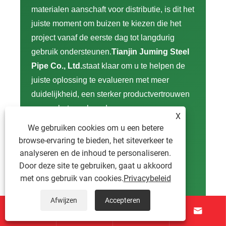
materialen aanschaft voor distributie, is dit het
juiste moment om buizen te kiezen die het
project vanaf de eerste dag tot langdurig
gebruik ondersteunen.
Tianjin Juming Steel
Pipe Co., Ltd.
staat klaar om u te helpen de
juiste oplossing te evalueren met meer
duidelijkheid, een sterker productvertrouwen
en een betrouwbaardere
X
leveringsondersteuning.
We gebruiken cookies om u een betere
browse-ervaring te bieden, het siteverkeer te
Of u nu praktische begeleiding bij
analyseren en de inhoud te personaliseren.
specificaties, stabiele inkoop voor
Door deze site te gebruiken, gaat u akkoord
nabestellingen of een vertrouwde
met ons gebruik van cookies.
Privacybeleid
productiepartner nodig heeft voor uw
Afwijzen
Accepteren
volgende kasstructuur,
neem contact met




ons op
en laat ons u helpen uw project met